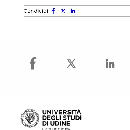
facebook
x.com
linkedin
Condividi
facebook