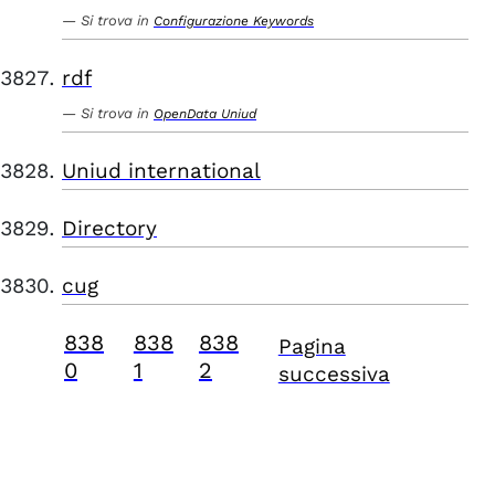
Si trova in
Configurazione Keywords
rdf
Si trova in
OpenData Uniud
Uniud international
Directory
cug
838
838
838
Pagina
0
1
2
successiva