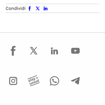
facebook
x.com
linkedin
Condividi
facebook