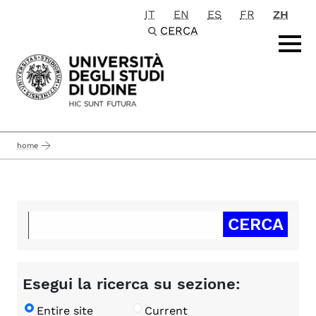
IT
EN
ES
FR
ZH
Passa al contenuto principale
CERCA
home
Esegui la ricerca su sezione:
Entire site
Current