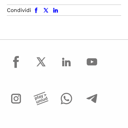
facebook
x.com
linkedin
Condividi
facebook