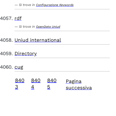
Si trova in
Configurazione Keywords
rdf
Si trova in
OpenData Uniud
Uniud international
Directory
cug
840
840
840
Pagina
3
4
5
successiva