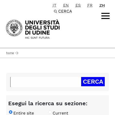
IT
EN
ES
FR
ZH
Passa al contenuto principale
CERCA
home
Esegui la ricerca su sezione:
Entire site
Current