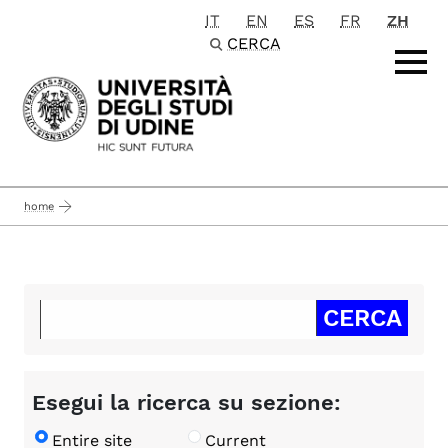
IT
EN
ES
FR
ZH
Passa al contenuto principale
CERCA
home
Esegui la ricerca su sezione:
Entire site
Current