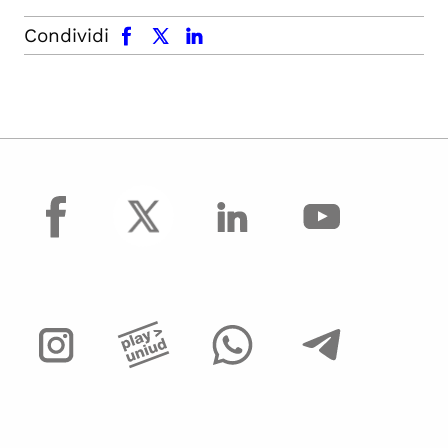
facebook
x.com
linkedin
Condividi
facebook