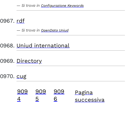
Si trova in
Configurazione Keywords
rdf
Si trova in
OpenData Uniud
Uniud international
Directory
cug
909
909
909
Pagina
4
5
6
successiva