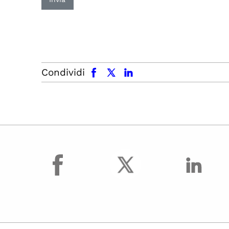
facebook
x.com
linkedin
Condividi
facebook