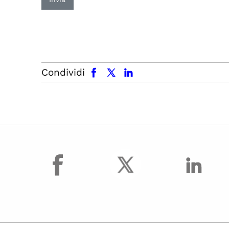
facebook
x.com
linkedin
Condividi
facebook