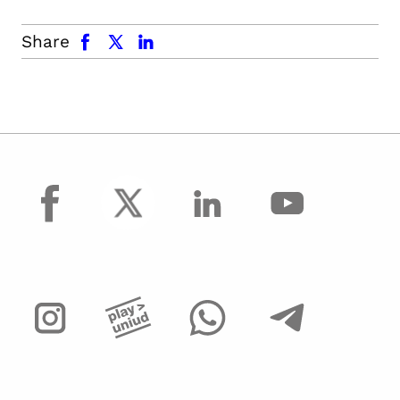
facebook
x.com
linkedin
Share
facebook