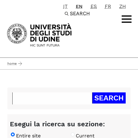
IT
EN
ES
FR
ZH
Passa al contenuto principale
SEARCH
home
Esegui la ricerca su sezione:
Entire site
Current