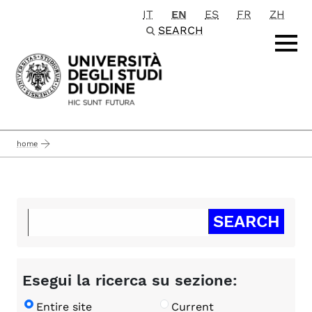
IT
EN
ES
FR
ZH
Passa al contenuto principale
SEARCH
home
Esegui la ricerca su sezione:
Entire site
Current