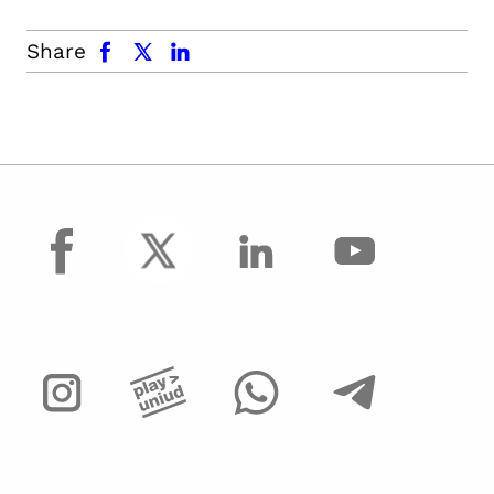
facebook
x.com
linkedin
Share
facebook