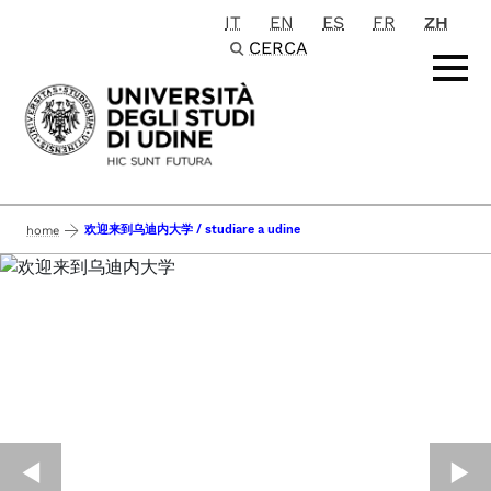
IT
EN
ES
FR
ZH
Passa al contenuto principale
CERCA
欢迎来到乌迪内大学 / studiare a udine
home
◀︎
▶︎