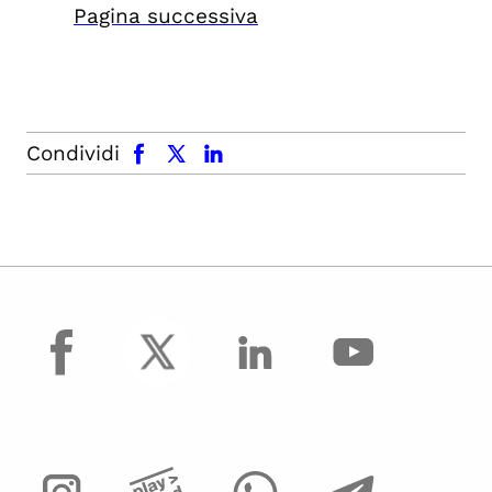
Pagina successiva
facebook
x.com
linkedin
Condividi
facebook