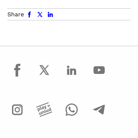
facebook
x.com
linkedin
Share
facebook