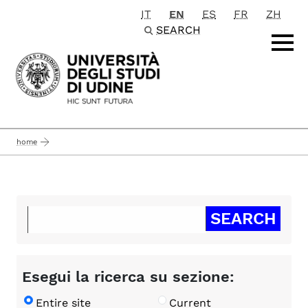
IT
EN
ES
FR
ZH
Passa al contenuto principale
SEARCH
home
Esegui la ricerca su sezione:
Entire site
Current