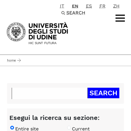
IT
EN
ES
FR
ZH
Passa al contenuto principale
SEARCH
home
Esegui la ricerca su sezione:
Entire site
Current