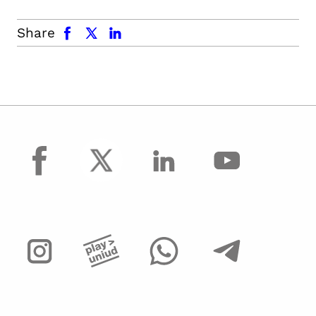
facebook
x.com
linkedin
Share
facebook