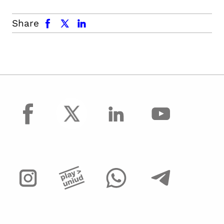
facebook
x.com
linkedin
Share
facebook