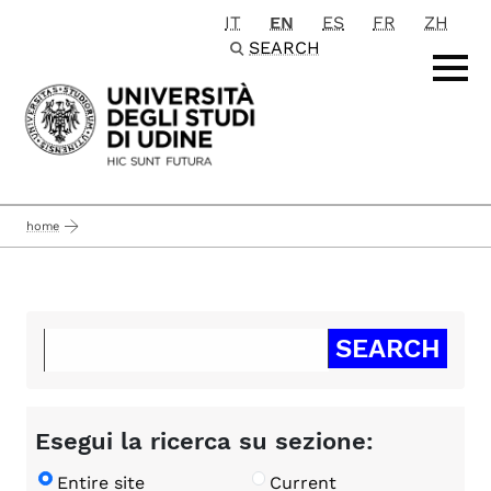
IT
EN
ES
FR
ZH
Passa al contenuto principale
SEARCH
home
Esegui la ricerca su sezione:
Entire site
Current