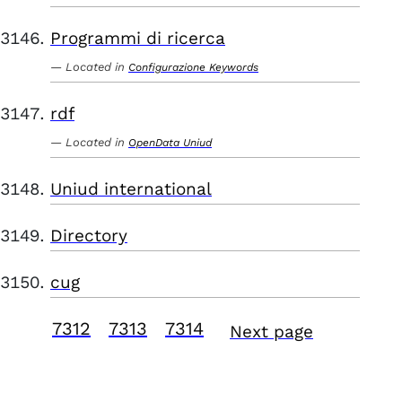
Programmi di ricerca
Located in
Configurazione Keywords
rdf
Located in
OpenData Uniud
Uniud international
Directory
cug
7312
7313
7314
Next page