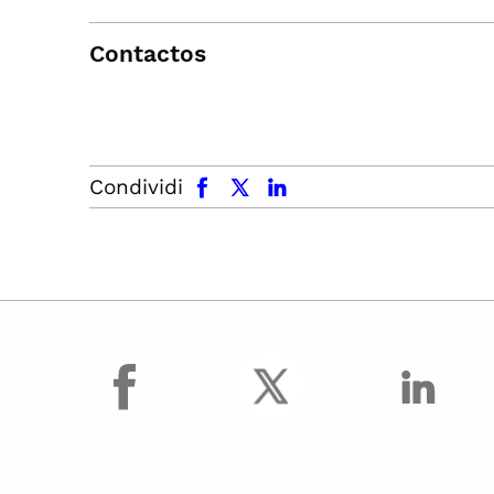
Contactos
facebook
x.com
linkedin
Condividi
facebook