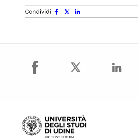
facebook
x.com
linkedin
Condividi
facebook