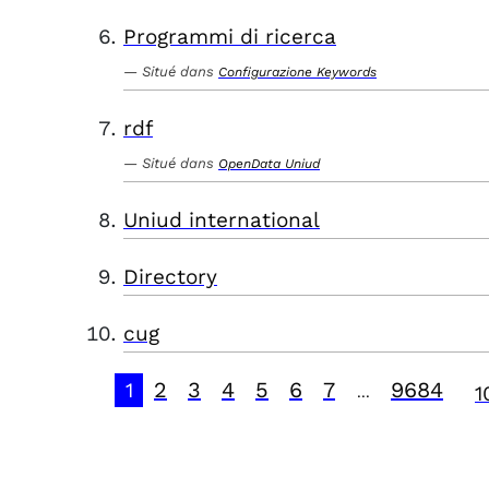
Programmi di ricerca
Situé dans
Configurazione Keywords
rdf
Situé dans
OpenData Uniud
Uniud international
Directory
cug
2
3
4
5
6
7
9684
1
1