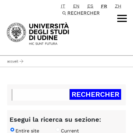
IT
EN
ES
FR
ZH
Passa al contenuto principale
RECHERCHER
accueil
Esegui la ricerca su sezione:
Entire site
Current