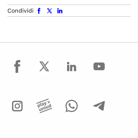
facebook
x.com
linkedin
Condividi
facebook