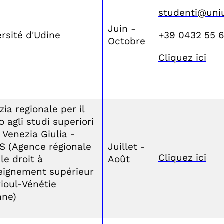
studenti@uniu
Juin -
rsité d'Udine
+39 0432 55 6
Octobre
Cliquez ici
ia regionale per il
to agli studi superiori
i Venezia Giulia -
S (Agence régionale
Juillet -
Cliquez ici
le droit à
Août
seignement supérieur
rioul-Vénétie
nne)