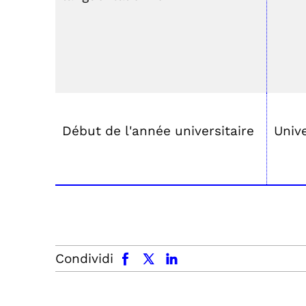
Début de l'année universitaire
Unive
facebook
x.com
linkedin
Condividi