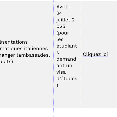
Avril -
24
juillet 2
025
(pour
les
ésentations
étudiant
omatiques italiennes
s
Cliquez ici
étranger (ambassades,
demand
ulats)
ant un
visa
d’études
)