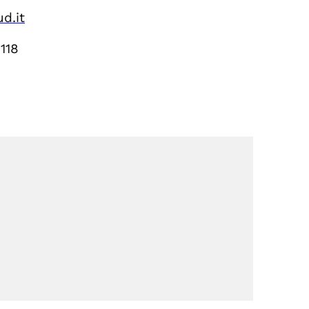
d.it
118