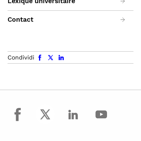
Lexique universitaire
Contact
facebook
x.com
linkedin
Condividi
facebook