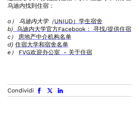
乌迪内找到住宿：
a
）
乌迪内大学（
UNIUD
）学生宿舍
b)
乌迪内大学官方Facebook
：
寻找
/
提供住宿
c
）
房地产中介机构名单
d)
住宿大学和宿舍名单
e
）
FVG
欢迎办公室
-
关于住宿
facebook
x.com
linkedin
Condividi