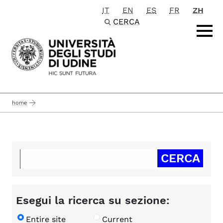
IT
EN
ES
FR
ZH
Passa al contenuto principale
CERCA
home
Esegui la ricerca su sezione:
Entire site
Current