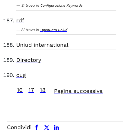
Si trova in
Configurazione Keywords
rdf
Si trova in
OpenData Uniud
Uniud international
Directory
cug
16
17
18
Pagina successiva
facebook
x.com
linkedin
Condividi