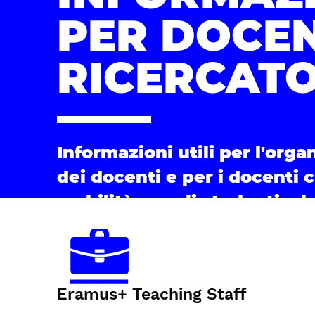
PER DOCEN
RICERCATO
Informazioni utili per l'orga
dei docenti e per i docenti 
mobilità per gli studenti e l
Eramus+ Teaching Staff