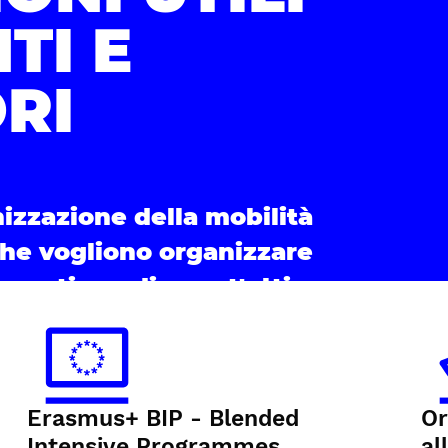
TI E
RI
nizzazione della mobilità
che vogliono organizzare
a gestione di quest'ultima.
Erasmus+ BIP - Blended
Or
Intensive Programmes
al