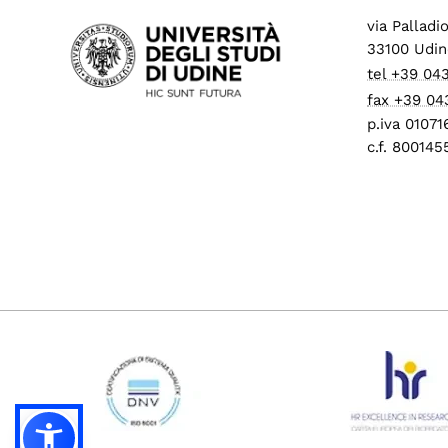
via Palladi
33100 Udin
tel +39 04
fax +39 04
p.iva 0107
c.f. 80014