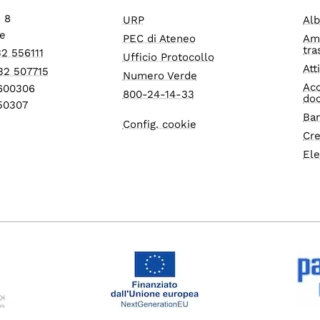
o 8
URP
Alb
e
PEC di Ateneo
Am
tra
32 556111
Ufficio Protocollo
Att
32 507715
Numero Verde
Acc
1600306
800-24-14-33
do
550307
Ban
Config. cookie
Cre
Ele