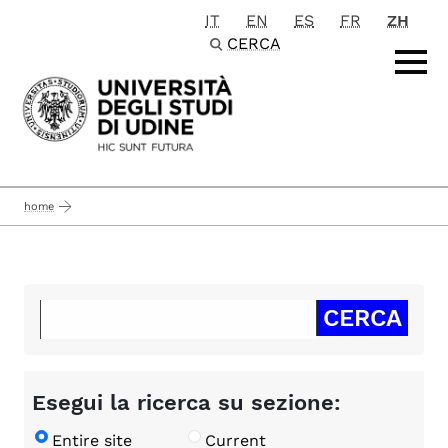
IT
EN
ES
FR
ZH
Passa al contenuto principale
CERCA
home
Esegui la ricerca su sezione:
Entire site
Current