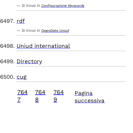
Si trova in
Configurazione Keywords
rdf
Si trova in
OpenData Uniud
Uniud international
Directory
cug
764
764
764
Pagina
7
8
9
successiva