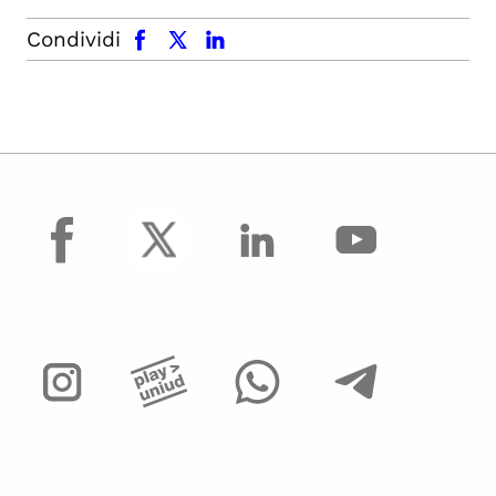
facebook
x.com
linkedin
Condividi
facebook