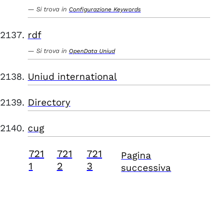
Si trova in
Configurazione Keywords
rdf
Si trova in
OpenData Uniud
Uniud international
Directory
cug
721
721
721
Pagina
1
2
3
successiva