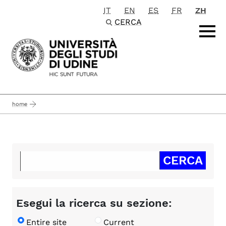
IT
EN
ES
FR
ZH
Passa al contenuto principale
CERCA
home
Esegui la ricerca su sezione:
Entire site
Current