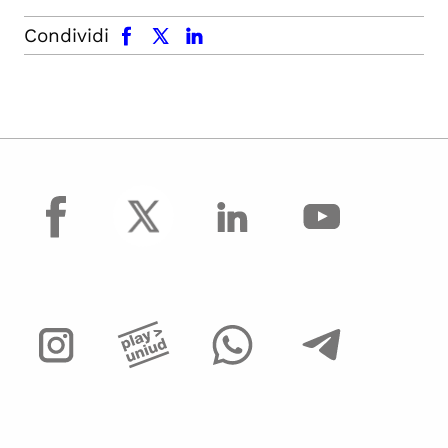
facebook
x.com
linkedin
Condividi
facebook