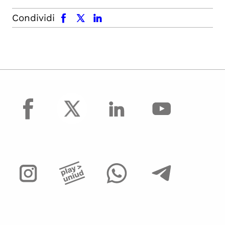
facebook
x.com
linkedin
Condividi
facebook