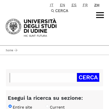
IT
EN
ES
FR
ZH
Passa al contenuto principale
CERCA
home
Esegui la ricerca su sezione:
Entire site
Current