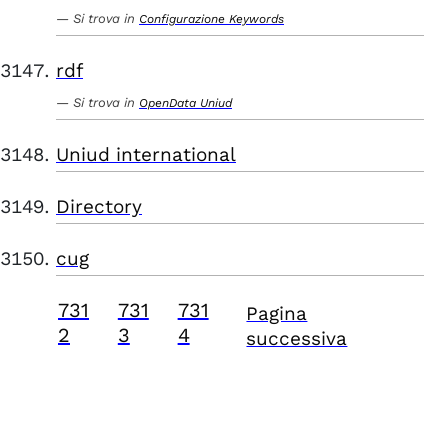
Si trova in
Configurazione Keywords
rdf
Si trova in
OpenData Uniud
Uniud international
Directory
cug
731
731
731
Pagina
2
3
4
successiva