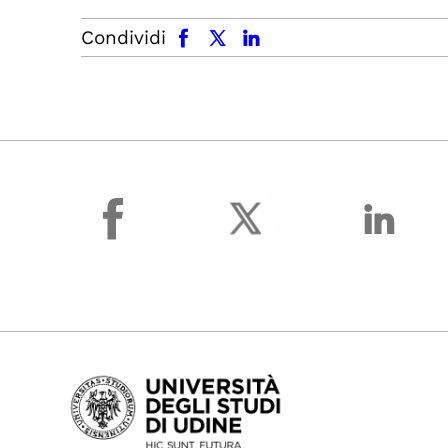
facebook
x.com
linkedin
Condividi
facebook