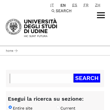
IT
EN
ES
FR
ZH
Passa al contenuto principale
SEARCH
home
Esegui la ricerca su sezione:
Entire site
Current