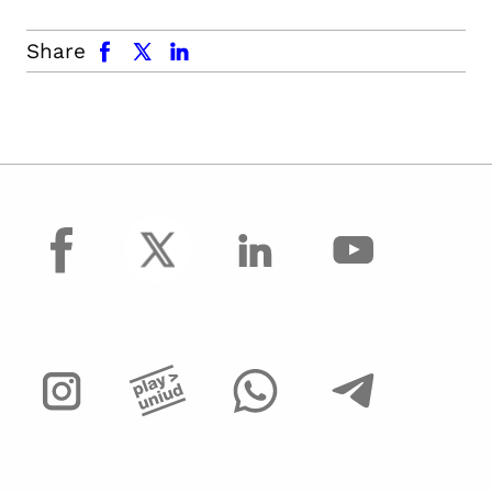
facebook
x.com
linkedin
Share
facebook