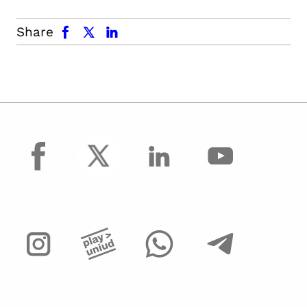
facebook
x.com
linkedin
Share
facebook