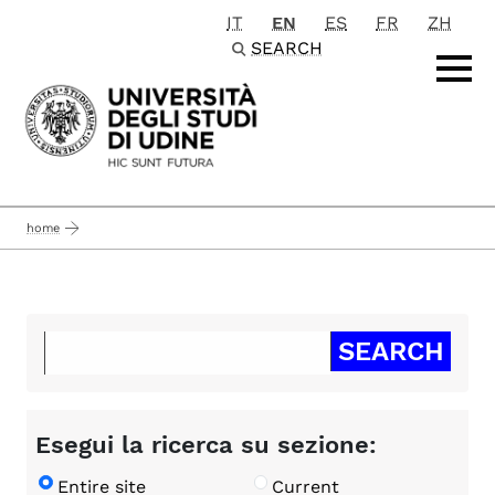
IT
EN
ES
FR
ZH
Passa al contenuto principale
SEARCH
home
Esegui la ricerca su sezione:
Entire site
Current