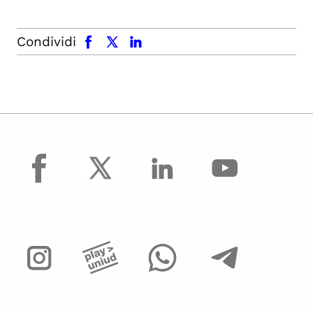
facebook
x.com
linkedin
Condividi
facebook