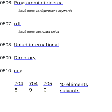
Programmi di ricerca
Situé dans
Configurazione Keywords
rdf
Situé dans
OpenData Uniud
Uniud international
Directory
cug
704
704
705
10 éléments
8
9
0
suivants