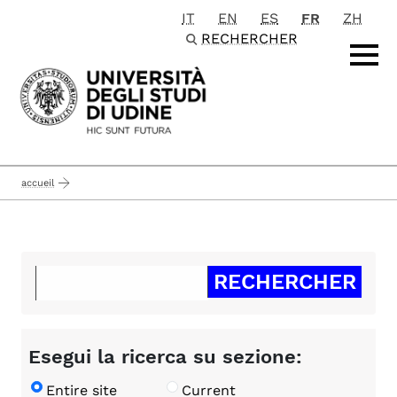
IT
EN
ES
FR
ZH
Passa al contenuto principale
RECHERCHER
accueil
Esegui la ricerca su sezione:
Entire site
Current