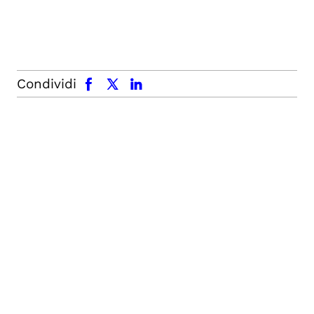
facebook
x.com
linkedin
Condividi