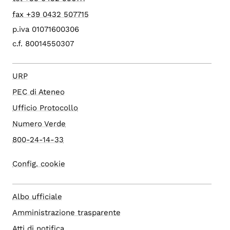
fax +39 0432 507715
p.iva 01071600306
c.f. 80014550307
URP
PEC di Ateneo
Ufficio Protocollo
Numero Verde
800-24-14-33
Config. cookie
Albo ufficiale
Amministrazione trasparente
Atti di notifica