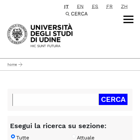
IT
EN
ES
FR
ZH
Passa al contenuto principale
CERCA
home
Esegui la ricerca su sezione:
Tutte
Attuale