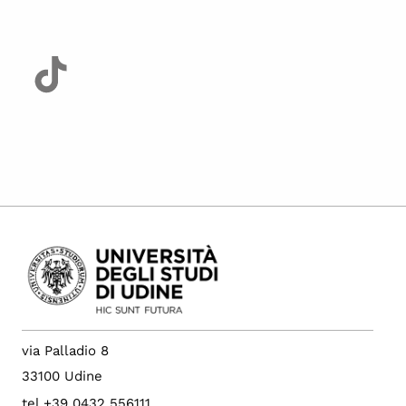
via Palladio 8
33100 Udine
tel +39 0432 556111