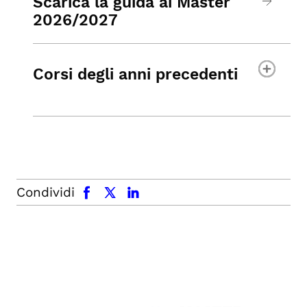
Scarica la guida ai Master
2026/2027
Corsi degli anni precedenti
facebook
x.com
linkedin
Condividi