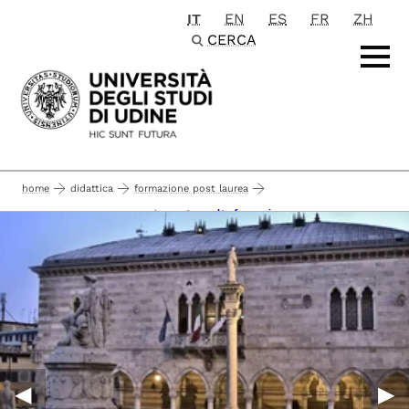
IT
EN
ES
FR
ZH
Passa al contenuto principale
CERCA
home
didattica
formazione post laurea
master e alta formazione
master e alta formazione
◀︎
▶︎