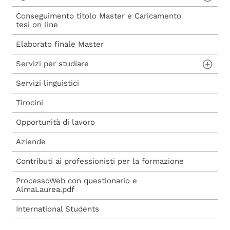
Conseguimento titolo Master e Caricamento
Procedura di iscrizione a seguito di
Carta del Docente
tesi on line
ammissione
Voucher 2025
Elaborato finale Master
Procedura di iscrizione diretta
Voucher 2026
Servizi per studiare
Servizi linguistici
Aule studio e informatiche
Tirocini
Biblioteche
Opportunità di lavoro
Aziende
Contributi ai professionisti per la formazione
ProcessoWeb con questionario e
AlmaLaurea.pdf
International Students