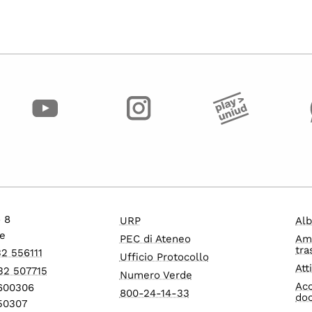
o 8
URP
Alb
e
PEC di Ateneo
Am
tra
32 556111
Ufficio Protocollo
Att
32 507715
Numero Verde
Acc
1600306
800-24-14-33
do
550307