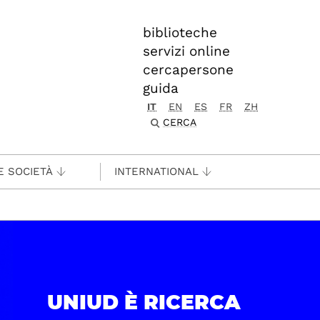
biblioteche
servizi online
cercapersone
guida
IT
EN
ES
FR
ZH
CERCA
E SOCIETÀ
INTERNATIONAL
UNIUD È RICERCA