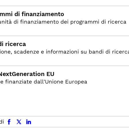
mmi di finanziamento
nità di finanziamento dei programmi di ricerca
i ricerca
ione, scadenze e informazioni su bandi di ricerc
NextGeneration EU
ive finanziate dall'Unione Europea
facebook
x.com
linkedin
di