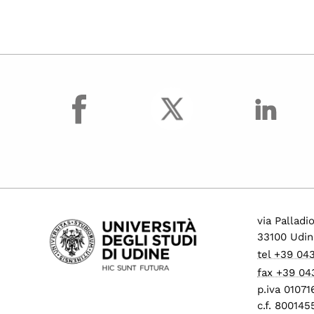
facebook
via Palladi
33100 Udin
tel +39 04
fax +39 04
p.iva 0107
c.f. 80014