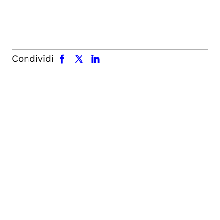
facebook
x.com
linkedin
Condividi