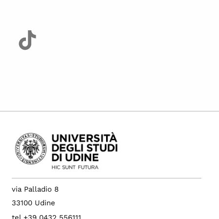
via Palladio 8
33100 Udine
tel +39 0432 556111