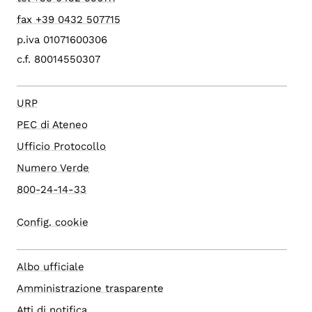
fax +39 0432 507715
p.iva 01071600306
c.f. 80014550307
URP
PEC di Ateneo
Ufficio Protocollo
Numero Verde
800-24-14-33
Config. cookie
Albo ufficiale
Amministrazione trasparente
Atti di notifica