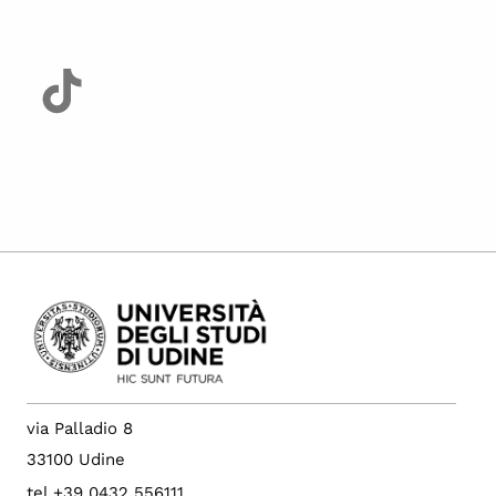
via Palladio 8
33100 Udine
tel +39 0432 556111