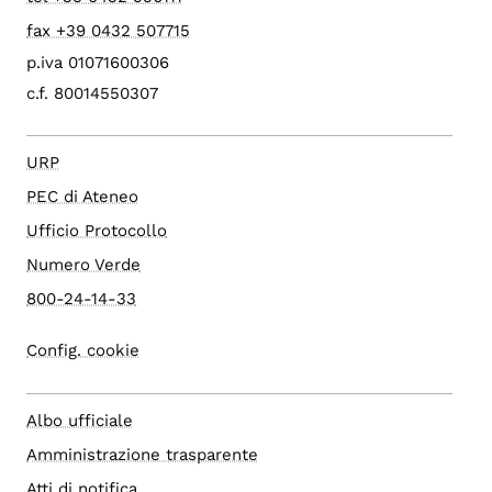
fax +39 0432 507715
p.iva 01071600306
c.f. 80014550307
URP
PEC di Ateneo
Ufficio Protocollo
Numero Verde
800-24-14-33
Config. cookie
Albo ufficiale
Amministrazione trasparente
Atti di notifica