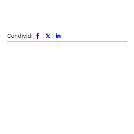
facebook
x.com
linkedin
Condividi