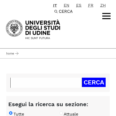
IT
EN
ES
FR
ZH
Passa al contenuto principale
CERCA
home
Esegui la ricerca su sezione:
Tutte
Attuale