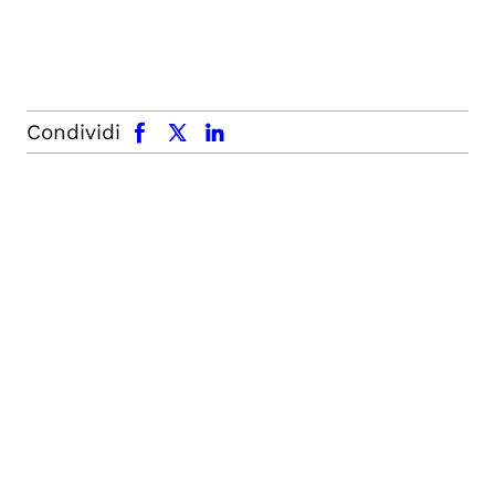
facebook
x.com
linkedin
Condividi