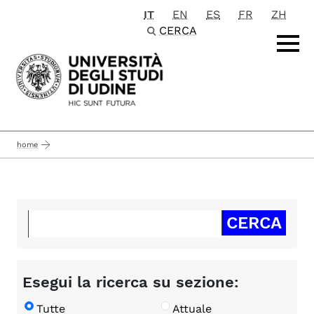
IT
EN
ES
FR
ZH
Passa al contenuto principale
CERCA
home
Esegui la ricerca su sezione:
Tutte
Attuale