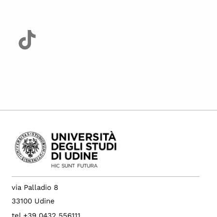
via Palladio 8
33100 Udine
tel +39 0432 556111