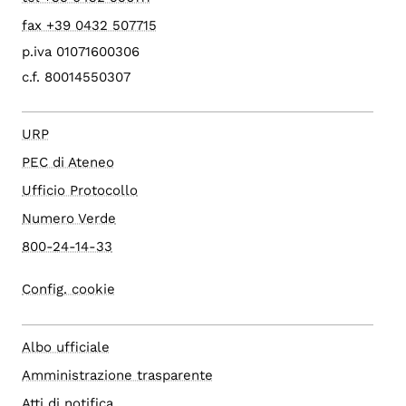
fax +39 0432 507715
p.iva 01071600306
c.f. 80014550307
URP
PEC di Ateneo
Ufficio Protocollo
Numero Verde
800-24-14-33
Config. cookie
Albo ufficiale
Amministrazione trasparente
Atti di notifica