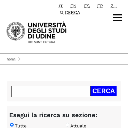
IT
EN
ES
FR
ZH
Passa al contenuto principale
CERCA
home
Esegui la ricerca su sezione:
Tutte
Attuale