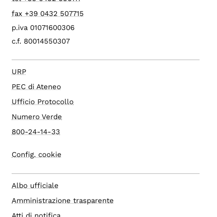
fax +39 0432 507715
p.iva 01071600306
c.f. 80014550307
URP
PEC di Ateneo
Ufficio Protocollo
Numero Verde
800-24-14-33
Config. cookie
Albo ufficiale
Amministrazione trasparente
Atti di notifica