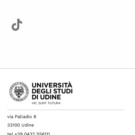
via Palladio 8
33100 Udine
tel +39 0432 556111