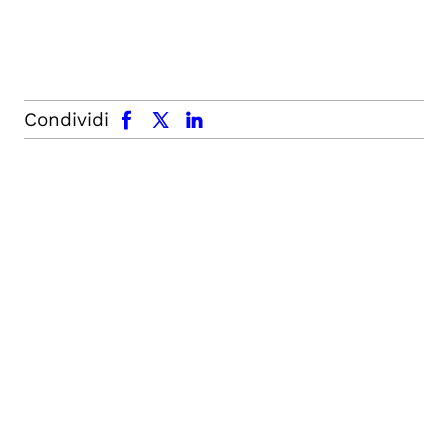
facebook
x.com
linkedin
Condividi