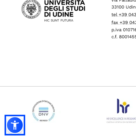
33100 Udin
tel +39 04
fax +39 04
p.iva 0107
c.f. 80014