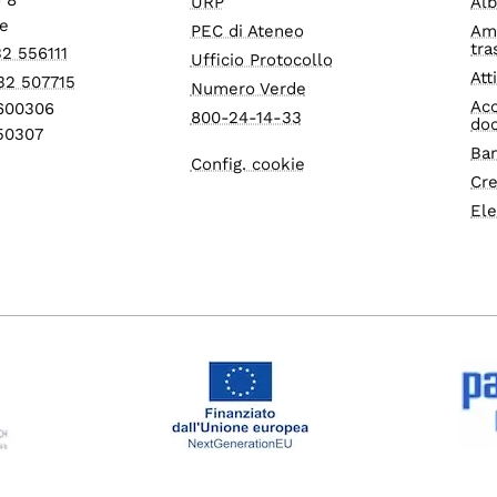
URP
Alb
e
PEC di Ateneo
Am
tra
32 556111
Ufficio Protocollo
Att
32 507715
Numero Verde
Acc
1600306
800-24-14-33
do
550307
Ban
Config. cookie
Cre
Ele