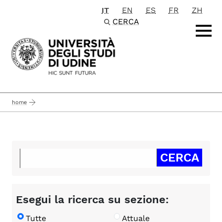
IT
EN
ES
FR
ZH
Passa al contenuto principale
CERCA
home
Esegui la ricerca su sezione:
Tutte
Attuale