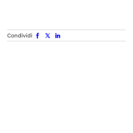
facebook
x.com
linkedin
Condividi