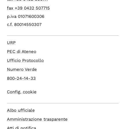
fax +39 0432 507715
p.iva 01071600306
c.f. 80014550307
URP
PEC di Ateneo
Ufficio Protocollo
Numero Verde
800-24-14-33
Config. cookie
Albo ufficiale
Amministrazione trasparente
Atti di notifica