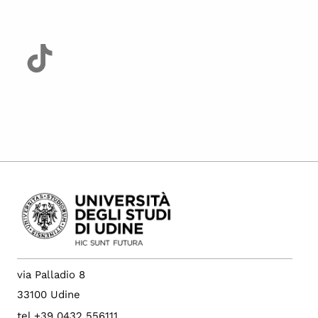
via Palladio 8
33100 Udine
tel +39 0432 556111