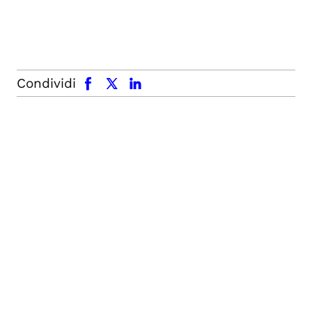
facebook
x.com
linkedin
Condividi