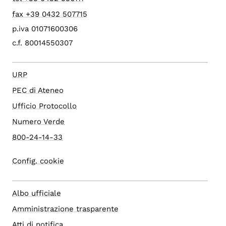
fax +39 0432 507715
p.iva 01071600306
c.f. 80014550307
URP
PEC di Ateneo
Ufficio Protocollo
Numero Verde
800-24-14-33
Config. cookie
Albo ufficiale
Amministrazione trasparente
Atti di notifica