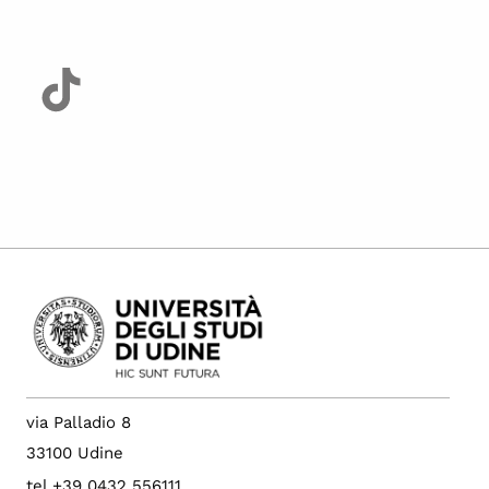
via Palladio 8
33100 Udine
tel +39 0432 556111