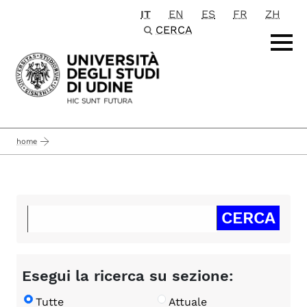
IT
EN
ES
FR
ZH
Passa al contenuto principale
CERCA
home
Esegui la ricerca su sezione:
Tutte
Attuale