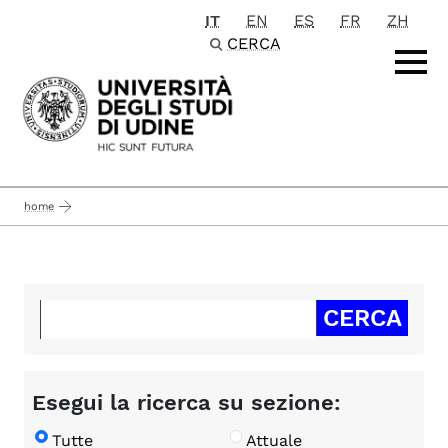
IT
EN
ES
FR
ZH
Passa al contenuto principale
CERCA
home
Esegui la ricerca su sezione:
Tutte
Attuale