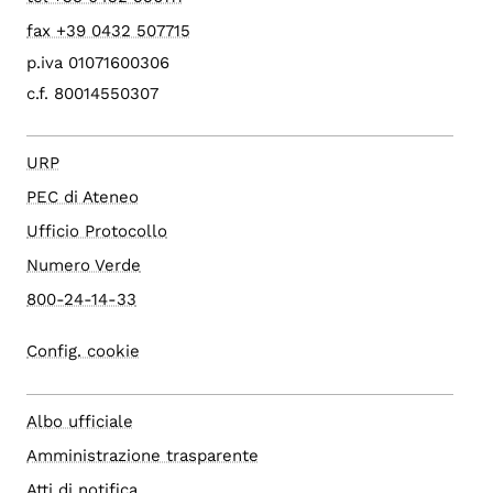
fax +39 0432 507715
p.iva 01071600306
c.f. 80014550307
URP
PEC di Ateneo
Ufficio Protocollo
Numero Verde
800-24-14-33
Config. cookie
Albo ufficiale
Amministrazione trasparente
Atti di notifica