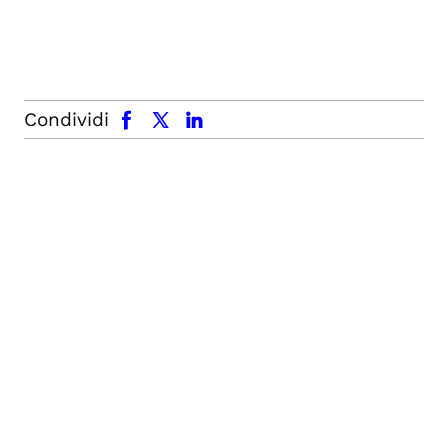
facebook
x.com
linkedin
Condividi