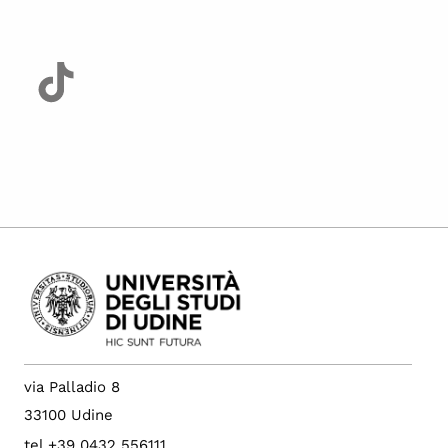
via Palladio 8
33100 Udine
tel +39 0432 556111