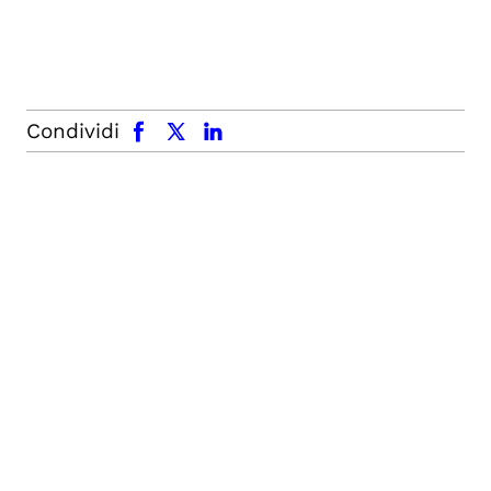
facebook
x.com
linkedin
Condividi