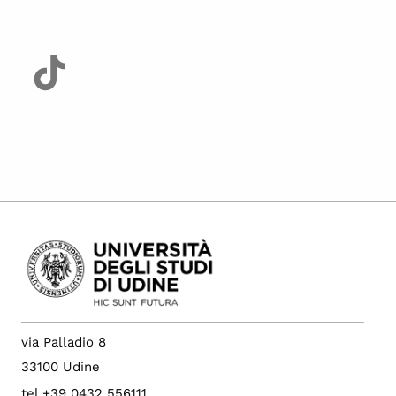
via Palladio 8
33100 Udine
tel +39 0432 556111