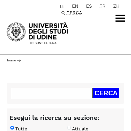
IT
EN
ES
FR
ZH
Passa al contenuto principale
CERCA
home
Esegui la ricerca su sezione:
Tutte
Attuale