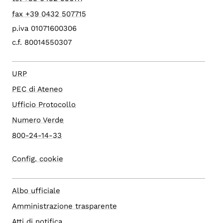
fax +39 0432 507715
p.iva 01071600306
c.f. 80014550307
URP
PEC di Ateneo
Ufficio Protocollo
Numero Verde
800-24-14-33
Config. cookie
Albo ufficiale
Amministrazione trasparente
Atti di notifica