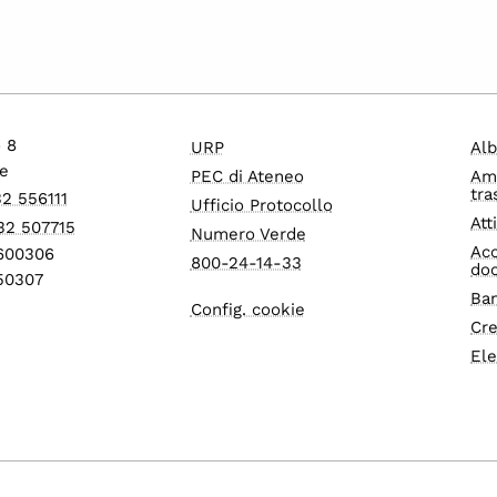
o 8
URP
Alb
e
PEC di Ateneo
Am
tra
32 556111
Ufficio Protocollo
Att
32 507715
Numero Verde
Acc
1600306
800-24-14-33
do
550307
Ban
Config. cookie
Cre
Ele