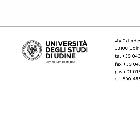
via Palladi
33100 Udin
tel +39 04
fax +39 04
p.iva 0107
c.f. 80014