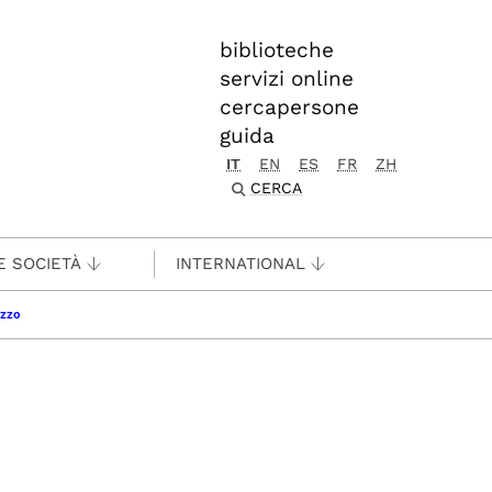
biblioteche
servizi online
cercapersone
guida
IT
EN
ES
FR
ZH
CERCA
E SOCIETÀ
INTERNATIONAL
izzo