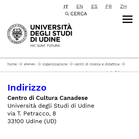
IT
EN
ES
FR
ZH
Passa al contenuto principale
CERCA
home
ateneo
organizzazione
centri di ricerca e didattica
indirizzo
centro di cultura canadese
presentazione
contatti
Indirizzo
Centro di Cultura Canadese
Università degli Studi di Udine
via T. Petracco, 8
33100 Udine (UD)