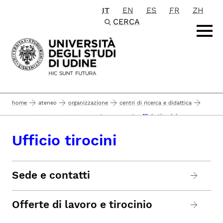
IT
EN
ES
FR
ZH
Passa al contenuto principale
CERCA
home
ateneo
organizzazione
centri di ricerca e didattica
ufficio tirocini
centro polifunzionale di gorizia
i servizi
Ufficio tirocini
Sede e contatti
Offerte di lavoro e tirocinio