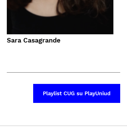
Sara Casagrande
Playlist CUG su PlayUniud