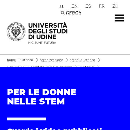
IT
EN
ES
FR
ZH
Passa al contenuto principale
CERCA
home
ateneo
organizzazione
organi di ateneo
altri organi
comitato unico di garanzia
contenuti
pari opportunità e inclusione nelle materie stem
per le donne nelle stem
PER LE DONNE
NELLE STEM