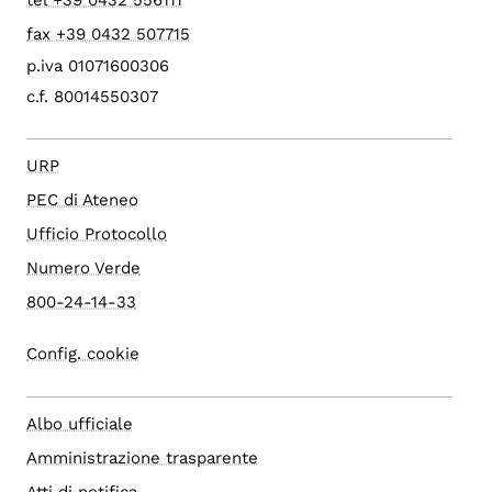
fax +39 0432 507715
p.iva 01071600306
c.f. 80014550307
URP
PEC di Ateneo
Ufficio Protocollo
Numero Verde
800-24-14-33
Config. cookie
Albo ufficiale
Amministrazione trasparente
Atti di notifica