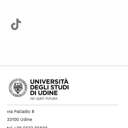
via Palladio 8
33100 Udine
tel +39 0432 556111