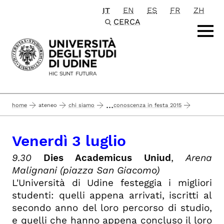
IT
EN
ES
FR
ZH
Passa al contenuto principale
CERCA
...
home
ateneo
chi siamo
conoscenza in festa 2015
venerdì 3 luglio
programma
Venerdì 3 luglio
9.30
Dies Academicus Uniud
,
Arena
Malignani (piazza San Giacomo)
L'Università di Udine festeggia i migliori
studenti: quelli appena arrivati, iscritti al
secondo anno del loro percorso di studio,
e quelli che hanno appena concluso il loro