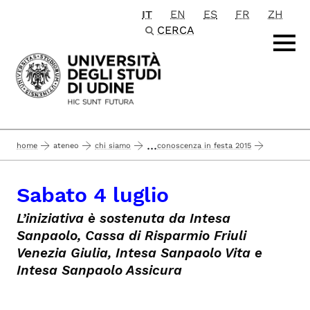
IT
EN
ES
FR
ZH
Passa al contenuto principale
CERCA
...
home
ateneo
chi siamo
conoscenza in festa 2015
sezioni
cassa di risonanza (cassa di risparmio del fvg, via del monte 1
Sabato 4 luglio
sabato 4 luglio
L’iniziativa è sostenuta da Intesa
Sanpaolo, Cassa di Risparmio Friuli
Venezia Giulia, Intesa Sanpaolo Vita e
Intesa Sanpaolo Assicura