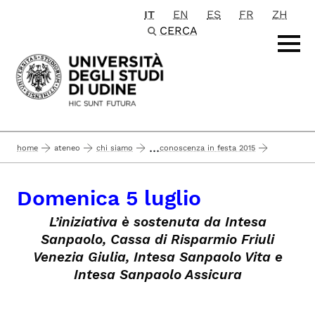
IT
EN
ES
FR
ZH
Passa al contenuto principale
CERCA
...
home
ateneo
chi siamo
conoscenza in festa 2015
sezioni
cassa di risonanza (cassa di risparmio del fvg, via del monte 1
Domenica 5 luglio
domenica 5 luglio
L’iniziativa è sostenuta da Intesa
Sanpaolo, Cassa di Risparmio Friuli
Venezia Giulia, Intesa Sanpaolo Vita e
Intesa Sanpaolo Assicura