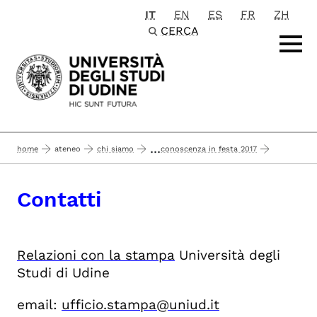
IT
EN
ES
FR
ZH
Passa al contenuto principale
CERCA
...
home
ateneo
chi siamo
conoscenza in festa 2017
contatti
press
Contatti
Relazioni con la stampa
Università degli
Studi di Udine
email:
ufficio.stampa@uniud.it