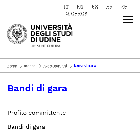
IT
EN
ES
FR
ZH
Passa al contenuto principale
CERCA
bandi di gara
home
ateneo
lavora con noi
Bandi di gara
Profilo committente
Bandi di gara