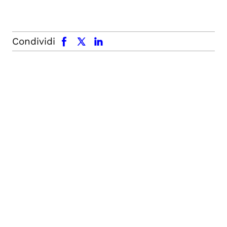
facebook
x.com
linkedin
Condividi