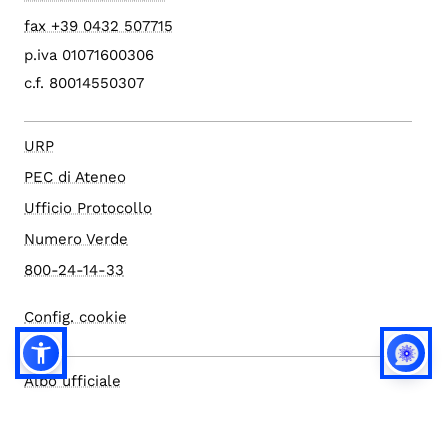
fax +39 0432 507715
p.iva 01071600306
c.f. 80014550307
URP
PEC di Ateneo
Ufficio Protocollo
Numero Verde
800-24-14-33
Config. cookie
Albo ufficiale
Amministrazione trasparente
Atti di notifica