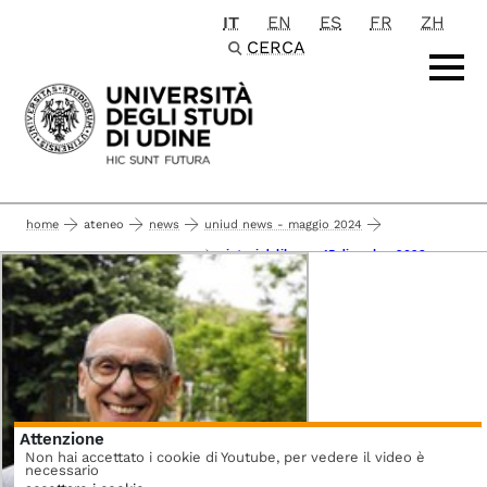
IT
EN
ES
FR
ZH
Passa al contenuto principale
CERCA
home
ateneo
news
uniud news - maggio 2024
sintesi delibere - 15 dicembre 2023
consiglio di amministrazione
Attenzione
Non hai accettato i cookie di Youtube, per vedere il video è
necessario