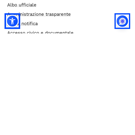
Albo ufficiale
Amministrazione trasparente
Atti di notifica
Accesso civico e documentale
Bandi di gara
Credits
Elenco siti tematici
Note legali
Privacy
Privacy (english)
Policy IA
Concorsi
Bilanci