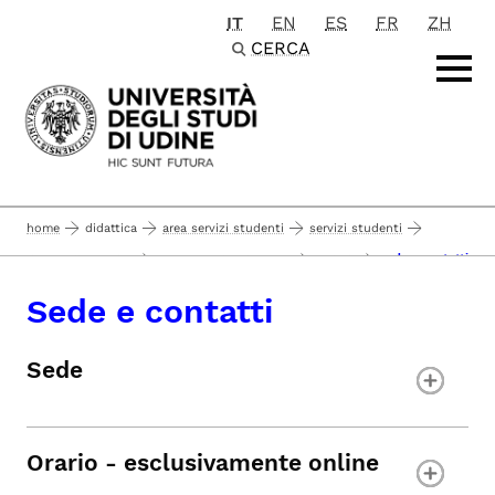
IT
EN
ES
FR
ZH
Passa al contenuto principale
CERCA
home
didattica
area servizi studenti
servizi studenti
sede e contatti
diritto allo studio
servizi per l'inclusione
includi
Sede e contatti
Sede
Orario - esclusivamente online